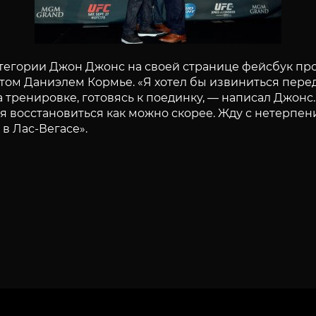
атегории Джон Джонс на своей странице фейсбук п
том Даниэлем Кормье. «Я хотел бы извиниться пере
а тренировке, готовясь к поединку, — написал Джонс
ся восстановиться как можно скорее. Жду с нетерпен
в Лас-Вегасе».