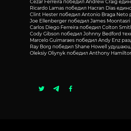
Cezar Ferreira победил Andrew Craig еди
Ricardo Lamas победил Hacran Dias едино
Clint Hester победил Antonio Braga Neto
Joe Ellenberger победил James Moontasri
Carlos Diego Ferreira победил Colton Smi
Cody Gibson победил Johnny Bedford техн
Marcelo Guimaraes победил Andy Enz разд
Ray Borg победил Shane Howell удушающим
Oleksiy Oliynyk победил Anthony Hamilto