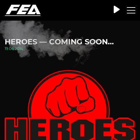
HEROES — COMING SOON…
19.06.2014