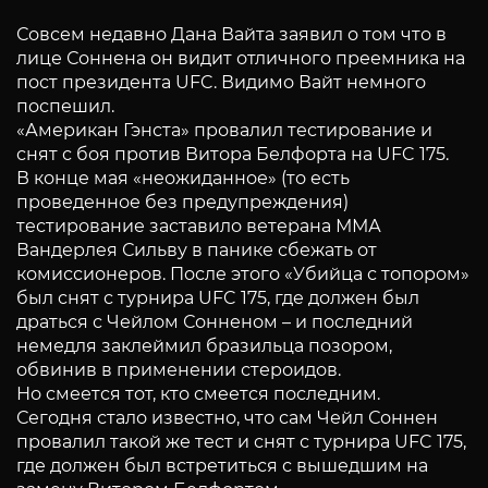
Совсем недавно Дана Вайта заявил о том что в
лице Соннена он видит отличного преемника на
пост президента UFC. Видимо Вайт немного
поспешил.
«Американ Гэнста» провалил тестирование и
снят с боя против Витора Белфорта на UFC 175.
В конце мая «неожиданное» (то есть
проведенное без предупреждения)
тестирование заставило ветерана ММА
Вандерлея Сильву в панике сбежать от
комиссионеров. После этого «Убийца с топором»
был снят с турнира UFC 175, где должен был
драться с Чейлом Сонненом – и последний
немедля заклеймил бразильца позором,
обвинив в применении стероидов.
Но смеется тот, кто смеется последним.
Сегодня стало известно, что сам Чейл Соннен
провалил такой же тест и снят с турнира UFC 175,
где должен был встретиться с вышедшим на