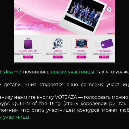
rls.fea.md
появились
новые участницы
. Так что ува
 детали. Вниз откроется окно со всему участни
 внизу нажмите кнопку VOTEAZA — голосовать можно 
урс QUEEN of the Ring (стань королевой ринга).
помним что стать участницей конкурса может люб
у участницы.