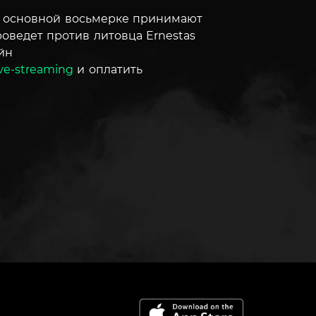
в основной восьмерке принимают
оведет против литовца Ernestas
йн
live-streaming
и оплатить