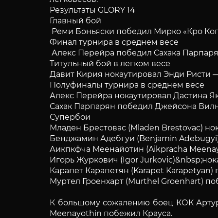
Результаты GLORY 14
Главный бой
Реми Боньяски победил Мирко «Кро Копа
Финал турнира в среднем весе
Алекс Перейра победил Сахака Парпаряна
Титульный бой в легком весе
Давит Кирия нокаутировал Энди Ристи — 
Полуфиналы турнира в среднем весе
Алекс Перейра нокаутировал Дастина Яко
Сахак Парпарян победил Джейсона Вилни
Супербои
Младен Брестовас (Mladen Brestovac) нока
Бенджамин Адебгуи (Benjamin Adebugyi) 
Аикпкфча Меенайотин (Aikpracha Meenayo
Игорь Журкович (Igor Jurkovic)&nbsp;нок
Карапет Карапетян (Karapet Karapetyan) 
Муртел Гроенхарт (Murthel Groenhart) по
К большому сожалению боец КОК Артур 
Meenayothin побежил Крауса.