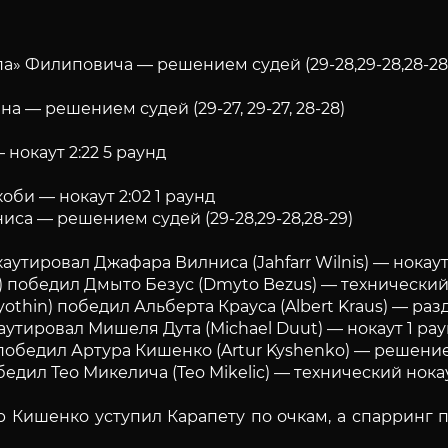
» Филиповича — решением судей (29-28,29-28,28-28
 — решением судей (29-27, 29-27, 28-28)
нокаут 2:22 5 раунд
би — нокаут 2:02 1 раунд
са — решением судей (29-28,29-28,28-29)
утировал Джафара Вилниса (Jahfarr Wilnis) — нокаут 1
победил Дмыто Безус (Dmyto Bezus) — технический н
thin) победил Альберта Крауса (Albert Kraus) — разд
аутировал Мишеля Дута (Michael Duut) — нокаут 1 ра
победил Артура Кишенко (Artur Kyshenko) — решением 
бедил Тео Микелича (Teo Mikelic) — технический нокау
Кишенко уступил Карапету по очкам, а спарринг п