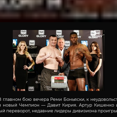
 В главном бою вечера Реми Боньяски, к неудовол
ся новый Чемпион — Давит Кирия. Артур Кишенко 
ный переворот, недавние лидеры дивизиона проигры