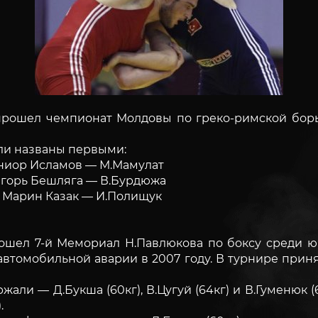
рошел чемпионат Молдовы по греко-римской борьб
ли названы первыми:
ниор Исламов — М.Мамулат
Игорь Бешляга — В.Бурдюжа
 Марин Казак — И.Полищук
шел 7-й Мемориал Н.Павлюкова по боксу среди юни
втомобильной аварии в 2007 году. В турнире приня
и — Д.Букша (60кг), В.Цугуй (64кг) и В.Гуменюк (6
.