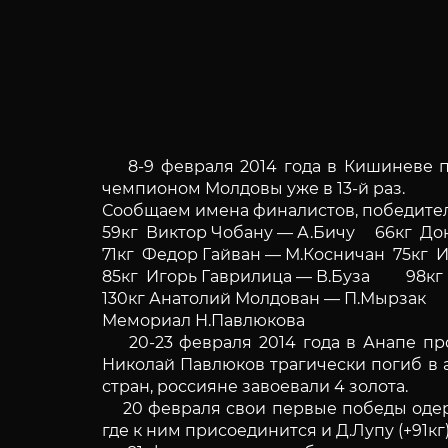
8-9 февраля 2014 года в Кишиневе п
чемпионом Молдовы уже в 13-й раз.
Сообщаем имена финалистов, победите
59кг Виктор Чобану — А.Бичу 66кг До
71кг Федор Гайван — М.Косничан 75кг 
85кг Игорь Гаврилица — В.Буза 98кг
130кг Анатолий Молдован — П.Мырзак
Мемориал Н.Павлюкова
20-23 февраля 2014 года в Анапе про
Николай Павлюков трагически погиб в а
стран, россияне завоевали 4 золота.
20 февраля свои первые победы одержал
где к ним присоединится и Д.Лупу (+91кг)