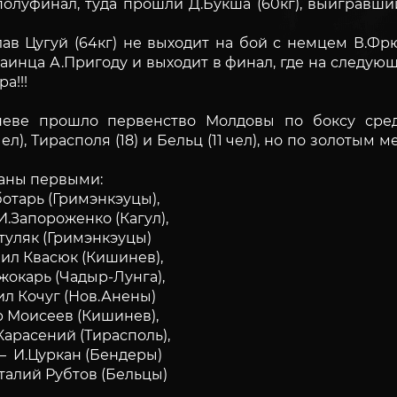
уфинал, туда прошли Д.Букша (60кг), выигравший
 Цугуй (64кг) не выходит на бой с немцем В.Фрю
аинца А.Пригоду и выходит в финал, где на следу
а!!!
е прошло первенство Молдовы по боксу среди 
л), Тирасполя (18) и Бельц (11 чел), но по золотым
ваны первыми:
отарь (Гримэнкэуцы),
.Запороженко (Кагул),
туляк (Гримэнкэуцы)
л Квасюк (Кишинев),
жокарь (Чадыр-Лунга),
л Кочуг (Нов.Анены)
 Моисеев (Кишинев),
арасений (Тирасполь),
— И.Цуркан (Бендеры)
алий Рубтов (Бельцы)