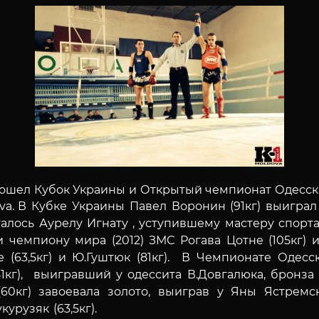
ошел Кубок Украины и Открытый чемпионат Одесской
va.
В Кубке Украины Павел Воронин (91кг) выиграл
талось Аурелу Игнату , уступившему мастеру спорт
) и чемпиону мира (2012) ЗМС Рогава Цотне (105кг) 
 (63,5кг) и Ю.Гуштюк (81кг).
В Чемпионате Одесско
кг), выигравший у одессита В.Довгалюка, бронза дос
 (60кг) завоевала золото, выиграв у Яны Ястрем
курузяк (63,5кг).