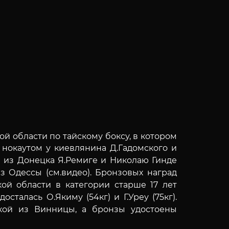
 области по тайскому боксу, в котором
 нокаутом у киевлянина Д.Гадомского и
а из Донецка Я.Ремиге и Николаю Гинде
из Одессы (см.видео). Бронзовых наград
й области в категории старше 17 лет
талась О.Якиму (54кг) и Г.Уреу (75кг).
ской из Винницы, а бронзы удостоены