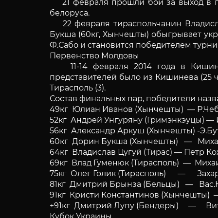
21 февраля прошли бои за выход в пол
белоруса.
22 февраля тираспольчанин Владислав
Букша (60кг, Хынчешты) обыгрывает укр
Ф.Сабо и становится победителем турнир
Первенство Молдовы
11-14 февраля 2014 года в Кишинев
представителей было из Кишинева (25 че
Тирасполь (3).
Состав финальных пар, победители наз
49кг Юлиан Иванов (Хынчешты) — Р.Чеб
52кг Андрей Унгуряну (Гримэнкэуцы) — И
56кг Александр Аркуш (Хынчешты) -Э.Бу
60кг Дорин Букша (Хынчешты) — Михаи
64кг Владислав Цугуй (Тирас) — Петр Ко
69кг Влад Гуменюк (Тирасполь) — Михаи
75кг Олег Голик (Тирасполь) — Захар
81кг Дмитрий Брынза (Бельцы) — Вас.К
91кг Кристи Константинов (Хынчешты) 
+91кг Дмитрий Лупу (Бендеры) — Вит
Кубок Украины