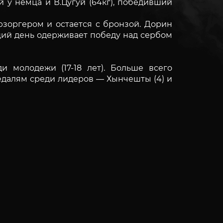
 у немца и В.Цугуй (64кг), победивший
зоргером и остается с бронзой. Дорин
ющий день одерживает победу над сербом
молодежи (17-18 лет). Больше всего
 медалям среди лидеров — Хынчешты (4) и