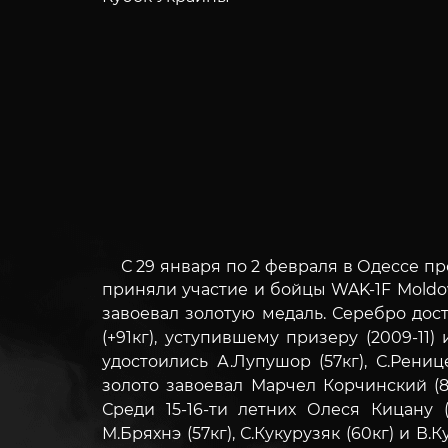
С 29 января по 2 февраля в Одессе пр
приняли участие и бойцы WAK-1F Moldo
завоевал золотую медаль. Серебро дос
(+91кг), уступившему призеру (2009-11
удостоились А.Лупушор (57кг), С.Ренице
золото завоевал Марчел Корчинский (81
Среди 15-16-ти летних Олеся Кицану
М.Бряхнэ (57кг), С.Кукурузяк (60кг) и В.Ку