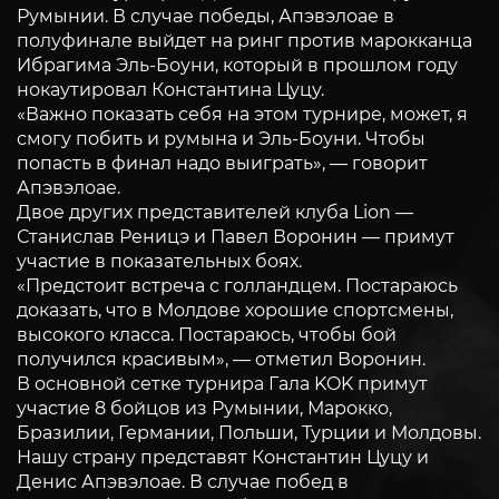
Румынии. В случае победы, Апэвэлоае в
полуфинале выйдет на ринг против марокканца
Ибрагима Эль-Боуни, который в прошлом году
нокаутировал Константина Цуцу.
«Важно показать себя на этом турнире, может, я
смогу побить и румына и Эль-Боуни. Чтобы
попасть в финал надо выиграть», — говорит
Апэвэлоае.
Двое других представителей клуба Lion —
Станислав Реницэ и Павел Воронин — примут
участие в показательных боях.
«Предстоит встреча с голландцем. Постараюсь
доказать, что в Молдове хорошие спортсмены,
высокого класса. Постараюсь, чтобы бой
получился красивым», — отметил Воронин.
В основной сетке турнира Гала KOK примут
участие 8 бойцов из Румынии, Марокко,
Бразилии, Германии, Польши, Турции и Молдовы.
Нашу страну представят Константин Цуцу и
Денис Апэвэлоае. В случае побед в