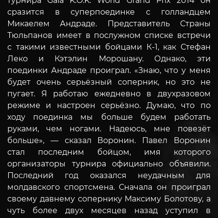
турнира Gala K.O.K. World Grand Prix 2014 он
сразится в суперпоединке с голландцем
Микаелем Андраде. Представитель Страны
Тюльпанов имеет в послужном списке встречи
с такими известными бойцами К-1, как Стефан
Леко и Кэтэлин Морошану. Однако, эти
поединки Андраде проиграл.
«Знаю, что у меня
будет очень серьёзный соперник, но это не
пугает. Я работаю ежедневно в двухразовом
режиме и настроен серьёзно. Думаю, что по
ходу поединка мы больше будем работать
руками, чем ногами. Надеюсь, мне повезёт
больше», — сказал Воронин. Павел Воронин
стал последним бойцом, имя которого
организаторы турнира официально
объявили
.
Последний год оказался неудачным для
молдавского спортсмена. Сначала он проиграл
своему давнему сопернику Максиму Болотову, а
чуть более двух месяцев назад уступил в