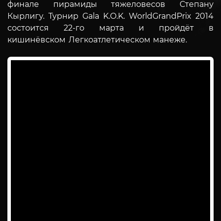
финале пирамиды тяжеловесов Степану
Кырлигу. Турнир Gala K.O.K. WorldGrandPrix 2014
состоится 22-го марта и пройдёт в
кишинёвском Легкоатлетическом манеже.