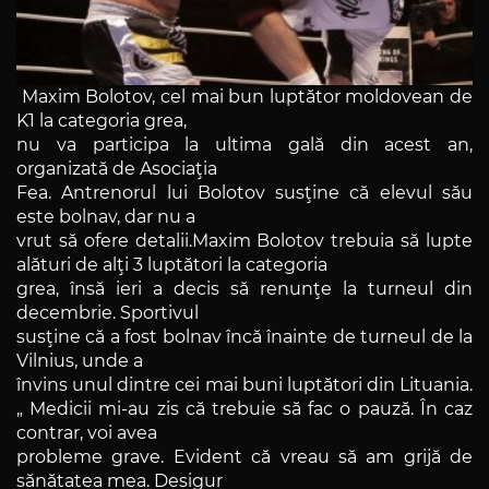
Maxim Bolotov, cel mai bun luptător moldovean de
K1 la categoria grea,
nu va participa la ultima gală din acest an,
organizată de Asociaţia
Fea. Antrenorul lui Bolotov susţine că elevul său
este bolnav, dar nu a
vrut să ofere detalii.Maxim Bolotov trebuia să lupte
alături de alţi 3 luptători la categoria
grea, însă ieri a decis să renunţe la turneul din
decembrie. Sportivul
susţine că a fost bolnav încă înainte de turneul de la
Vilnius, unde a
învins unul dintre cei mai buni luptători din Lituania.
„ Medicii mi-au zis că trebuie să fac o pauză. În caz
contrar, voi avea
probleme grave. Evident că vreau să am grijă de
sănătatea mea. Desigur