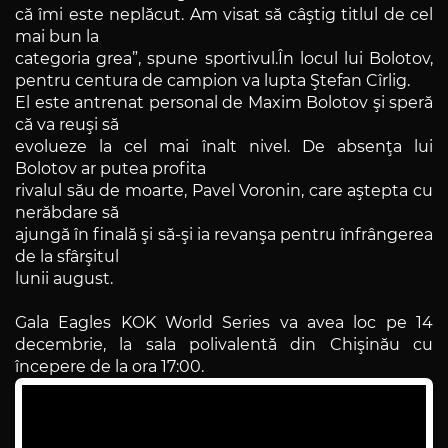
că îmi este neplăcut. Am visat să câştig titlul de cel
mai bun la
categoria grea”, spune sportivul.În locul lui Bolotov,
pentru centura de campion va lupta Ştefan Cîrlig.
El este antrenat personal de Maxim Bolotov şi speră
că va reuşi să
evolueze la cel mai înalt nivel. De absenţa lui
Bolotov ar putea profita
rivalul său de moarte, Pavel Voronin, care aştepta cu
nerăbdare să
ajungă în finală şi să-şi ia revanşa pentru înfrângerea
de la sfârşitul
lunii august.
Gala Eagles KOK World Series va avea loc pe 14
decembrie, la sala polivalentă din Chişinău cu
începere de la ora 17:00.