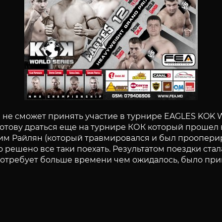
е сможет принять участие в турнире EAGLES KOK WO
тову драться еще на турнире КОК который прошел в 
сим Райлян (который травмировался и был проопери
 решено все таки поехать. Результатом поездки ста
потребует больше времени чем ожидалось, было при