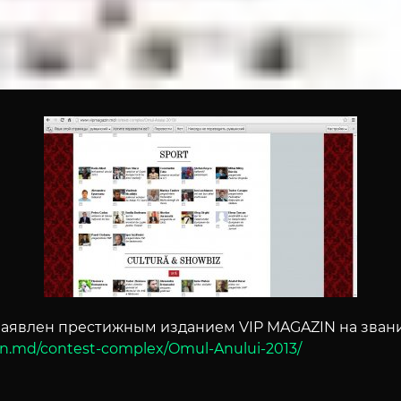
аявлен престижным изданием VIP MAGAZIN на звани
in.md/contest-complex/Omul-Anului-2013/