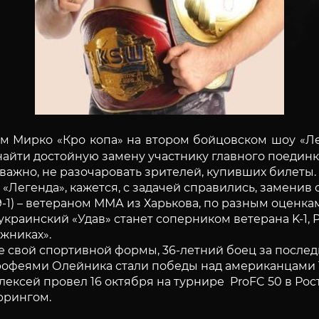
м Мирко «Кро копа» на втором бойцовском шоу «Ле
найти достойную замену участнику главного поединк
 важно, не разочаровать зрителей, купивших билеты.
Легенда», кажется, с задачей справились, заменив 
-1) – ветераном ММА из Харькова, по разным оценка
украинский «Удав» станет соперником ветерана K-1,
ужниках».
 свой спортивной формы, 36-летний боец за послед
рофеями Олейника стали победы над американцами
ексей провел 16 октября на турнире ProFC 50 в Ро
ррингом.