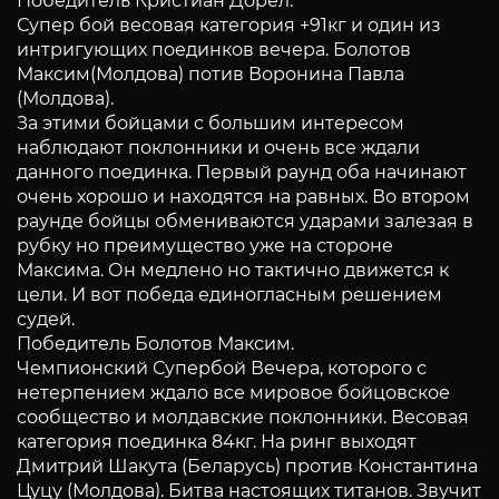
Победитель Кристиан Дорел.
Супер бой весовая категория +91кг и один из
интригующих поединков вечера. Болотов
Максим(Молдова) потив Воронина Павла
(Молдова).
За этими бойцами с большим интересом
наблюдают поклонники и очень все ждали
данного поединка. Первый раунд оба начинают
очень хорошо и находятся на равных. Во втором
раунде бойцы обмениваются ударами залезая в
рубку но преимущество уже на стороне
Максима. Он медлено но тактично движется к
цели. И вот победа единогласным решением
судей.
Победитель Болотов Максим.
Чемпионский Супербой Вечера, которого с
нетерпением ждало все мировое бойцовское
сообщество и молдавские поклонники. Весовая
категория поединка 84кг. На ринг выходят
Дмитрий Шакута (Беларусь) против Константина
Цуцу (Молдова). Битва настоящих титанов. Звучит