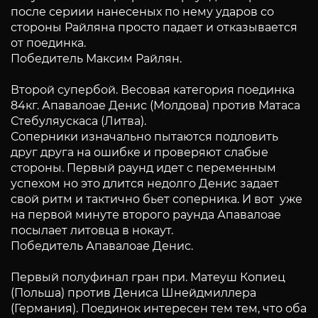
после сериии нанесеных по нему ударов со
стороны Райляна просто падает и отказывается
от поединка.
Победитель Максим Райлян.
Второй супербой. Весовая категория поединка
84кг. Апавалоае Денис (Молдова) против Матаса
Стебуляускаса (Литва).
Соперники изначально пытаются подловить
друг друга на ошибке и проверяют слабые
стороны. Первый раунд идет с переменным
успехом но это длится недолго Денис задает
свой ритм и тактично бьет соперника. И вот уже
на первой минуте второго раунда Апавалоае
посылает литовца в нокаут.
Победитель Апавалоае Денис.
Первый полуфинал гран при. Матеуш Копиец
(Польша) против Дениса Шнейдмиллера
(Германия). Поединок интересен тем тем, что оба