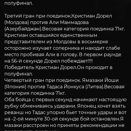
полуфинал.
Третий гран при поединок,Кристиан Дорел
(Молдова) против Али Маммадова
(Азербайджан).Весовая категория поединка 71кг.
Кристиан оставшийся единственным
представителем из Молдовы в восьмерке
осторожно изучает соперника и находит слабе
место пробивая Али в голову. В первом раунде
на 56-й секунде Дорел побеждает!!!!
Победитель Кристиан Дорел.Он проходит в
полуфинал.
Четвертый гран при поединок. Ямазаки Йоши
(Япония) против Тадаса Йонкуса (Литва).Весовая
категория поединка 71кг.
Оба бойца с первых секунд начинают настоящую
рубку обмениваясь ударами. Японец хочет взять
реванш но Тадас упорно бьет точные удары и вот
на -2-ой минуте 30-ой секунде бой остановлен.Я
мазаки расстроен но приняты рекомендации не