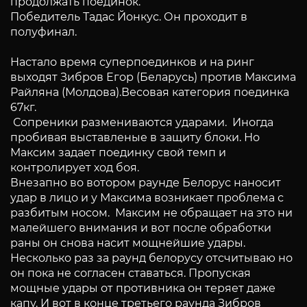
продолжать поединок.
Победитель Тадас Йонкус. Он проходит в
полуфинал.
Настало время суперпоединков и на ринг
выходят Зибров Егор (Беларусь) против Максима
Райляна (Молдова).Весовая категория поединка
67кг.
Сопреники размениваются ударами. Иногда
пробивая выставленые в защиту блоки. Но
Максим задает поединку свой темп и
контролирует ход боя.
Внезапно во вотором раунде Белорус наносит
удар в лицо и у Максима возникает проблема с
разбитым носом. Максим не обращает на это ни
малейшего внимания и вот после обработки
раны он снова насит мощнейшие удары.
Несколько раз за раунд белорусу отсчитываю но
он пока не согласен ставаться. Пропуская
мощные удары от противника он теряет даже
капу. И вот в конце третьего раунда Зибров