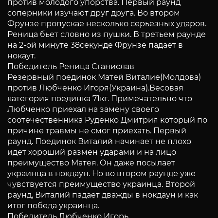
против молодого упорства. Первый раунд
соперники изучают друг друга. Во втором
Фрунзе пропускае несколько серьезных ударов.
Реница бьет словно из пушки. В третьем раунде
на 2-ой минуте 38секунде Фрунзе падает в
нокаут.
Победитель Реница Станислав
Резервный поединок Матей Виталие(Молдова)
против Любченко Игоря(Украина).Весовая
категория поединка 71кг. Примечательно что
Любченко приехал на замену своего
соотечественника Руденко Дмитрия который по
причине травмы не смог приехать. Первый
раунд. Поединок Виталий начинает не плохо
идет хороший размен ударами и на лицо
преимущество Матея. Он даже посылает
украинца в нокдаун. Но во втором раунде уже
чувствуется преимущество украинца. Второй
раунд, Виталий падает дважды в нокдаун и как
итог победа украинца.
Победитель Любченко Игорь