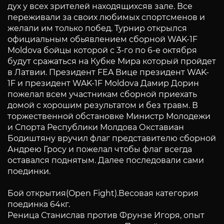
дух у всех зрителей находящихсяв зале. Все
переживали за своих любимых спортсменов и
желали им только побед. Турнир открылся
официальным обьявлением сборной WAK-1F
Moldova бойцы которой с 3-го по 6-е октября
будут сражаться на Кубке Мира который пройдет
в Латвии. Президент FEA Вице президент WAK-
1F и президент WAK-1F Moldova Дамир Дорин
пожелал всем участникам сборной приехать
домой с хорошим результатом и без травм. В
торжественной обстановке Министр Молодежи
и Спорта Республики Молдова Окставиан
Бодиштяну вручил флаг представителю сборной
Андрею Гросу и пожелал чтобы флаг всегда
оставался поднятым. Далее последовали сами
поединки.
Бой открытия(Open Fight).Весовая категория
поединка 64кг.
Реница Станислав против Фрунзе Игоря, опыт