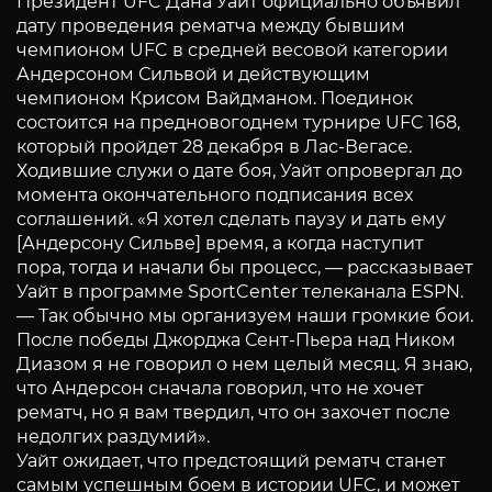
Президент UFC Дана Уайт официально объявил
дату проведения рематча между бывшим
чемпионом UFC в средней весовой категории
Андерсоном Сильвой и действующим
чемпионом Крисом Вайдманом. Поединок
состоится на предновогоднем турнире UFC 168,
который пройдет 28 декабря в Лас-Вегасе.
Ходившие служи о дате боя, Уайт опровергал до
момента окончательного подписания всех
соглашений. «Я хотел сделать паузу и дать ему
[Андерсону Сильве] время, а когда наступит
пора, тогда и начали бы процесс, — рассказывает
Уайт в программе SportCenter телеканала ESPN.
— Так обычно мы организуем наши громкие бои.
После победы Джорджа Сент-Пьера над Ником
Диазом я не говорил о нем целый месяц. Я знаю,
что Андерсон сначала говорил, что не хочет
рематч, но я вам твердил, что он захочет после
недолгих раздумий».
Уайт ожидает, что предстоящий рематч станет
самым успешным боем в истории UFC, и может