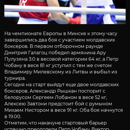
На чемпионате Европы в Минске к этому часу
завершились два боя с участием молдавских
боксеров. В первом отборочном раунде
Дмитрий Галагоц победил армянина Ару
Пулузяна 3:0 в весовой категории 64 кг, а Петр
Чобану в весе 81 кг уступил с тем же счетом
Владимиру Милевскому из Литвы и выбыл из
турнира.
Сегодня на старт выйдут еще двое молдавских
боксеров. Александр Рышкан поспорит с
белорусом Сергеем Лобаном в весе 52 кг,
Алексею Завтони предстоит бой с румыном
Михаем Нистором в весе 91 кг. Оба боя начнутся
в 19.00.
Отметим, что накануне стартовый барьер
успешно преодолели Петр Чобану, Виктор