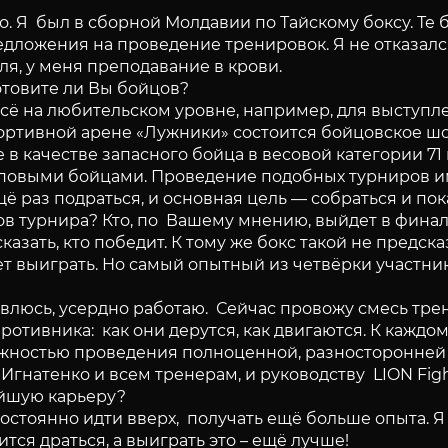
. Я был в сборной Молдавии по Тайскому боксу. Те
едложения на проведение тренировок. Я не отказал
я, у меня преподавание в крови.
отовите ли Вы бойцов?
сё на любительском уровне, например, для выступле
спортивной арене «Лужники» состоится бойцовское ш
в качестве запасного бойца в весовой категории 71
топовыми бойцами. Проведение подобных турниров и
 раз подраться, и основная цель — собраться и пок
ков турнира? Кто, по Вашему мнению, выйдет в фина
сказать, кто победит. К тому же бокс такой не предс
жет выиграть. Но самый опытный из четвёрки участн
влюсь, усердно работаю. Сейчас провожу смесь тре
отивника: как они дерутся, как двигаются. К каждому
ожностью проведения полноценной, разносторонней 
гнатенко и всем тренерам, и руководству LION Figh
нейшую карьеру?
остоянно идти вверх, получать ещё больше опыта. Я 
ится драться, а выиграть это – ещё лучше!