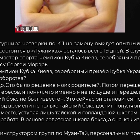
турнира-четверки по К-1 на замену выйдет опытный
состоится в «Лужниках» осталось всего 19 дней. В сл
 мастер спорта, чемпион Кубка Киева, серебряный п
су Сергeй Морарь.
, чемпион Кубка Киева, серебряный призёр Кубка У
ноборства?
до. Это было решение моих родителей. Потом перешёл
ресов, я понял, что именно мне по душе и перешёл 
ский бокс не был известен. Это сейчас он становится 
од времени не только тайский бокс достиг популярно
место, уступая лишь тайской и голландской школам.
абота. В основе советская школа бокса, а она, как и
сь инструктором групп по Муай-Тай, персональным т