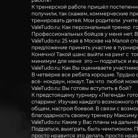
работе?
К тренерской работе пришёл постепенно
получили, так скажем, коммерческие пр
тренировать детей. Мои родители учител
ValeTudo.ru: Как персональный тренер г
Профессиональных бойцов у меня нет. В
ValeTudo.ru: 25 мая в Москве на Малой 
предложение принять участие в турнире 
Конечно! Такой шанс выйти на ринг с 
минимум для меня это — подраться и ещё
ValeTudo.ru: Как Вы оцениваете участни
В четвёрке все ребята хорошие. Трудно 
всё- нокдаун, нокаут. Так что любой мо
ValeTudo.ru: Вы готовы вступить в бой?
К предстоящему турниру «Легенда» гото
спарринг. Изучаю каждого возможного пр
общем, настрой боевой. В связи с возм
благодарность своему тренеру Максиму И
ValeTudo.ru: Какие у Вас планы на даль
Подраться, выиграть, быть чемпионом. П
просто нравится это делать, просто нрав