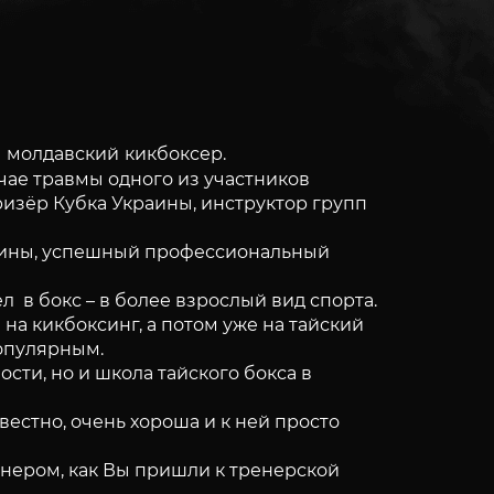
 молдавский кикбоксер.
учае травмы одного из участников
ризёр Кубка Украины, инструктор групп
краины, успешный профессиональный
 в бокс – в более взрослый вид спорта.
на кикбоксинг, а потом уже на тайский
популярным.
сти, но и школа тайского бокса в
звестно, очень хороша и к ней просто
ренером, как Вы пришли к тренерской