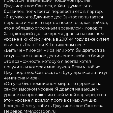
предстоит важнейший поединок против
Джуниора дос Сантоса, и Хант думает, что
бразилец попытается перевести его в партер.
«Я думаю, что Джуниор дос Сантос попытается
перевести меня в партер после того, как поймет,
что я обладаю огромным арсеналом», говорит
Хант, который долгое время дрался на высшем
уровне а кикбоксинге, а в 2001-м году даже сумел
выиграть Гран При К-1 в тяжелом весе.
«Быть чемпионом мира, или хотя бы драться за
титул — это главное достижение любого бойца.
Это возможность, которую я всегда хотел
получить, и которая мне нужна. Если я побью
Джуниора дос Сантоса, то я буду драться за титул
чемпиона мира».
«Он уже был чемпионом мира, но деремся на
самом высоком уровне. Я дрался на высшем
уровне на протяжении всей моей карьеры, и на
этом уровне я дрался против самых лучших
бойцов. Я могу побить Джуниора дос Сантоса».
Перевод MMAoctagon.ru