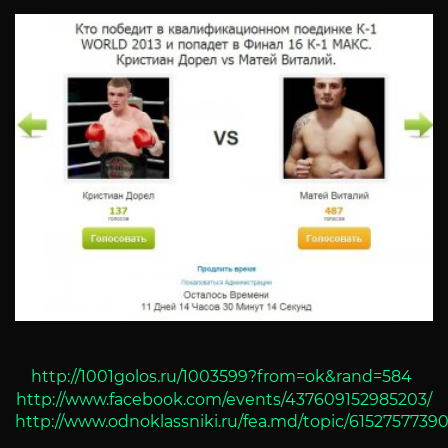
http://1001golos.ru/1003599?from=ok&rand=584
http://www.facebook.com/events/437609152985203/
http://www.odnoklassniki.ru/fea.md/topic/6152757739