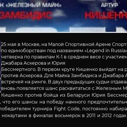
25 мая в Москве, на Малой Спортивной Арене Спор
по единоборствам под названием «Legend in Russia
четверка по правилам К-1 в среднем весе с участи
Джабара Аскерова и Юрия
Бессмертного. В первом круге Кишенко выйдет на 
против Аскерова. Для Майка Замбидиса и Джабара А
встречей на ринге. В двух предыдущих судьи отдава
вновь появляется шанс расквитаться с Железным 
Кишенко против бойца из Беларуси Юрия Бессмерт
, что его шансы на победу намного предпочтительне
 победителем турнира Fight Code, постоянно набира
нокаутами в финалах восьмерок в 2011 и 2012 годах