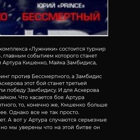
ткомплекса «Лужники» состоится турнир
», главным событием которого станет
ем Артура Кишенко, Майка Замбидиса,
ринг против Бессмертного, а Замбидис
скерова этот бой станет третьей
ли победу Замбидису. И для Аскерова
Майком.
Что касается боя Артура
ного, то, конечно же, Кмшенко больше
е. Однако все не так просто.
ет. А вот у Артура случаются серьезные
 но мы уверены что на этой битве он