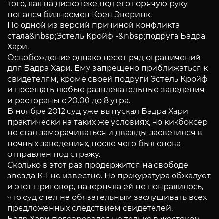
того, как на дискотеке под его горячую руку
попался бизнесмен Коен Эверинк.
По одной из версий причиной конфликта
стала&nbsp;Эстель Кройф -&nbsp;подруга Бадра
Хари.
Освобождение однако несет ряд ограничений
для Бадра Хари. Ему запрещено приближаться к
свидетелям, кроме своей подруги Эстель Кройф
и посещать любые развлекательные заведения
и рестораны с 20.00 до 8 утра.
В ноябре 2012 суд уже выпускал Бадра Хари
практически на таких же условиях, но кикбоксер
не стал заморачиваться и дважды засветился в
ночных заведениях, после чего был снова
отправлен под стражу.
Сколько в этот раз продержится на свободе
звезда К-1 не известно. Но прокуратура обжалует
и этот приговор, наверняка ей не понравилось,
что суд счел не обязательным заслушивать всех
предложенных следствием свидетелей.
Бадр Хари подозревался не только в жестоком