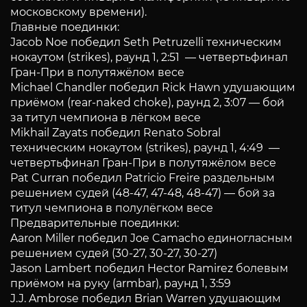
московскому времени).
Главные поединки:
Jacob Noe победил Seth Petruzelli техническим
нокаутом (strikes), раунд 1, 2:51 — четвертьфинал
Гран-При в полутяжёлом весе
Michael Chandler победил Rick Hawn удушающим
приёмом (rear-naked choke), раунд 2, 3:07 — бой
за титул чемпиона в лёгком весе
Mikhail Zayats победил Renato Sobral
техническим нокаутом (strikes), раунд 1, 4:49 —
четвертьфинал Гран-При в полутяжёлом весе
Pat Curran победил Patricio Freire раздельным
решением судей (48-47, 47-48, 48-47) — бой за
титул чемпиона в полулёгком весе
Предварительные поединки:
Aaron Miller победил Joe Camacho единогласным
решением судей (30-27, 30-27, 30-27)
Jason Lambert победил Hector Ramirez болевым
приёмом на руку (armbar), раунд 1, 3:59
J.J. Ambrose победил Brian Warren удушающим