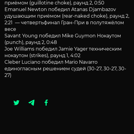
приёмом (guillotine choke), раунд 2, 0:50
Emanuel Newton победил Atanas Djambazov
удушающим приёмом (rear-naked choke), раунд 2,
2:21 — четвертьфинал Гран-При в полутяжёлом
весе
Savant Young победил Mike Guymon Нокаутом
(punch), раунд 2, 0:48
Joe Williams победил Jamie Yager техническим
нокаутом (strikes), раунд 1, 4:02
Cleber Luciano победил Mario Navarro
единогласным решением судей (30-27, 30-27, 30-
27)