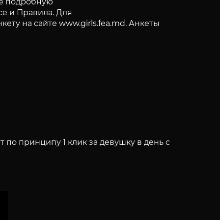
ее подробную
е и Правила. Для
ету на сайте www.girls.fea.md. Анкеты
 по принципу 1 клик за девушку в день с