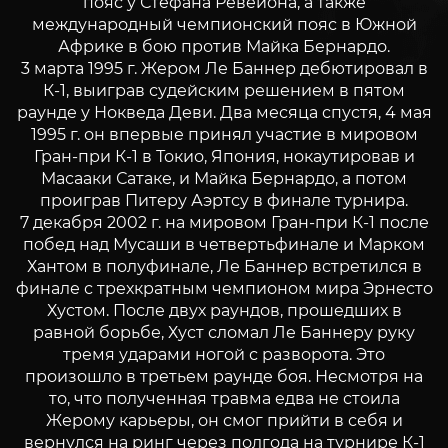
пояс у Стефана Ревейона, а также
международный чемпионский пояс в Южной
Африке в бою против Майка Бернардо.
3 марта 1995 г. Жером Ле Баннер дебютировал в
К-1, выиграв судейским решением в пятом
раунде у Нокведа Деви. Два месяца спустя, 4 мая
1995 г. он впервые принял участие в мировом
Гран-при К-1 в Токио, Япония, нокаутировав и
Масааки Сатаке, и Майка Бернардо, а потом
проиграв Питеру Аэртсу в финале турнира.
7 декабря 2002 г. на мировом Гран-при К-1 после
побед над Мусаши в четвертьфинале и Марком
Хантом в полуфинале, Ле Баннер встретился в
финале с трехкратным чемпионом мира Эрнесто
Хустом. После двух раундов, прошедших в
равной борьбе, Хуст сломал Ле Баннеру руку
тремя ударами ногой с разворота. Это
произошло в третьем раунде боя. Несмотря на
то, что полученная травма едва не стоила
Жерому карьеры, он смог прийти в себя и
вернулся на ринг через полгода на турнире К-1