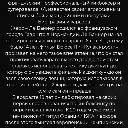
французский профессиональный кикбоксер и
суперзвезда К-1, известен своим агрессивным
стилем боя и мощнейшими нокаутами.
Биография и карьера
Жером Ле Баннер родился во французском
городе Гавр, что в Нормандии. Ле Баннер начал
тренироваться дзюдо в возрасте 6 лет. Когда ему
было 14 лет, фильм Брюса Ли «Кулак ярости»
произвел на него такое впечатление, что он стал
практиковать карате вместо дзюдо, при этом
стараясь использовать технику джиткун-до,
которую он увидел в фильме. Из джиткун-до он
взял свою стойку левши, которую использовал в
течение всей своей карьеры, даже несмотря на
то, что сам он – правша.
В возрасте 18 лет он дебютировал на своих
первых соревнованиях по кикбоксингу по
версии фулл-контакт. К 20 годам уже имел
чемпионский титул Франции ISKA и вскоре
после этого выиграл европейский чемпионский