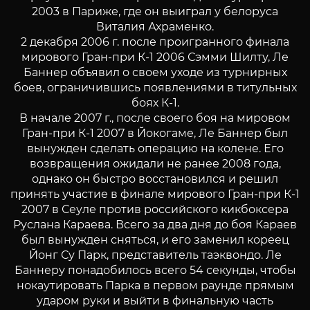
2003 в Париже, где он выиграл у белоруса
Виталия Ахраменко.
2 декабря 2006 г. после проигранного финала
мирового Гран-при К-1 2006 Сэмми Шилту, Ле
Баннер объявил о своем уходе из турнирных
боев, ограничившись появлениями в титульных
боях К-1.
В начале 2007 г., после своего боя на мировом
Гран-при К-1 2007 в Йокогаме, Ле Баннер был
вынужден сделать операцию на колене. Его
возвращения ожидали не ранее 2008 года,
однако он быстро восстановился и решил
принять участие в финале мирового Гран-при К-1
2007 в Сеуле против российского кикбоксера
Руслана Караева. Всего за два дня до боя Караев
был вынужден сняться, и его заменил кореец
Йонг Су Парк, представитель таэквондо. Ле
Баннеру понадобилось всего 54 секунды, чтобы
нокаутировать Парка в первом раунде прямым
ударом руки и выйти в финальную часть