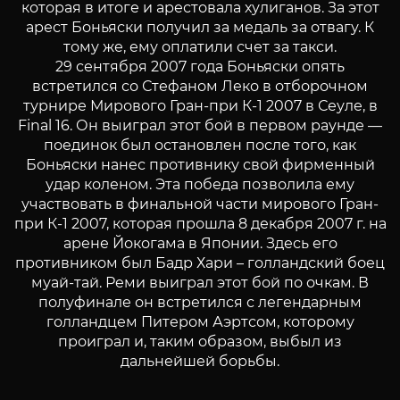
которая в итоге и арестовала хулиганов. За этот
арест Боньяски получил за медаль за отвагу. К
тому же, ему оплатили счет за такси.
29 сентября 2007 года Боньяски опять
встретился со Стефаном Леко в отборочном
турнире Мирового Гран-при К-1 2007 в Сеуле, в
Final 16. Он выиграл этот бой в первом раунде —
поединок был остановлен после того, как
Боньяски нанес противнику свой фирменный
удар коленом. Эта победа позволила ему
участвовать в финальной части мирового Гран-
при К-1 2007, которая прошла 8 декабря 2007 г. на
арене Йокогама в Японии. Здесь его
противником был Бадр Хари – голландский боец
муай-тай. Реми выиграл этот бой по очкам. В
полуфинале он встретился с легендарным
голландцем Питером Аэртсом, которому
проиграл и, таким образом, выбыл из
дальнейшей борьбы.