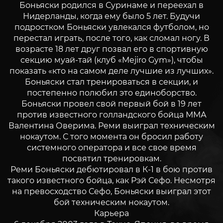
Боньяски родился в Суринаме и переехал в
Нидерланды, когда ему было 5 лет. Будучи
подростком Боньяски увлекался футболом, но
перестал играть, после того, как сломал ногу. В
возрасте 18 лет друг позвал его в спортивную
секцию муай-тай (клуб «Mejiro Gym»), чтобы
показать «кто на самом деле лучшие из лучших».
Боньяски стал тренироваться в секции, и
постепенно полюбил это единоборство.
Боньяски провел свой первый бой в 19 лет
против известного голландского бойца ММА
Валентина Оверима. Реми выиграл техническим
нокаутом. С того момента он бросил работу
системного оператора и все свое время
посвятил тренировкам.
Реми Боньяски дебютировал в К-1 в бою против
такого известного бойца, как Рэй Сефо. Несмотря
на превосходство Сефо, Боньяски выиграл этот
бой техническим нокаутом.
Карьера