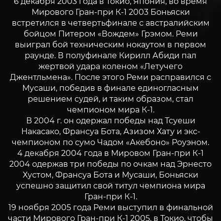
6 декабря 2003 года в Токио, Япония, во время
Мирового Гран-при К-1 2003 Боньяски
встретился в четвертьфинале с австралийским
бойцом Питером «Вождем» Грэмом. Реми
выиграл бой техническим нокаутом в первом
раунде. В полуфинале Кирилл Абиди пал
жертвой удара коленом «Летучего
Джентльмена». После этого Реми расправился с
Мусаши, победив в финале единогласным
решением судей, и таким образом, стал
чемпионом мира К-1.
В 2004 г. он одержал победы над Тсуеши
Накасако, Франсуа Бота, Азизом Хату и экс-
чемпионом по сумо Чадом «Акебоно» Роуэном.
4 декабря 2004 года в Мировом Гран-при К-1
2004 одержав три победы по очкам над Эрнесто
Хустом, Франсуа Бота и Мусаши, Боньяски
успешно защитил свой титул чемпиона мира
Гран-при К-1.
19 ноября 2005 года Реми выступил в финальной
части Мирового Гран-при К-1 2005, в Токио, чтобы