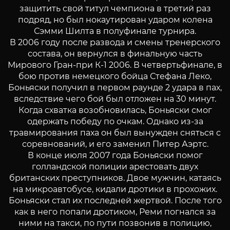
защитить свой титул чемпиона в третий раз
подряд, но был нокаутирован ударом колена
Сэмми Шилта в полуфинале турнира.
В 2006 году после развода и смены тренерского
состава, он вернулся в финальную часть
Мирового Гран-при К-1 2006. В четвертьфинале, в
бою против немецкого бойца Стефана Леко,
Боньяски получил в первом раунде 2 удара в пах,
вследствие чего бой был отложен на 30 минут.
Когда схватка возобновилась, Боньяски смог
одержать победу по очкам. Однако из-за
травмирования паха он был вынужден сняться с
соревнований, и его заменил Питер Аэртс.
В конце июля 2007 года Боньяски помог
голландской полиции арестовать двух
британских преступников. Двое мужчин, катаясь
на микроавтобусе, кидали дротики в прохожих.
Боньяски стал их последней жертвой. После того
как в него попали дротиком, Реми погнался за
ними на такси, по пути позвонив в полицию,