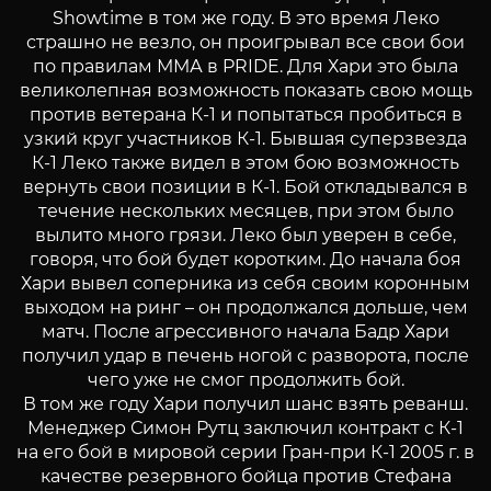
Showtime в том же году. В это время Леко
страшно не везло, он проигрывал все свои бои
по правилам ММА в PRIDE. Для Хари это была
великолепная возможность показать свою мощь
против ветерана К-1 и попытаться пробиться в
узкий круг участников К-1. Бывшая суперзвезда
К-1 Леко также видел в этом бою возможность
вернуть свои позиции в К-1. Бой откладывался в
течение нескольких месяцев, при этом было
вылито много грязи. Леко был уверен в себе,
говоря, что бой будет коротким. До начала боя
Хари вывел соперника из себя своим коронным
выходом на ринг – он продолжался дольше, чем
матч. После агрессивного начала Бадр Хари
получил удар в печень ногой с разворота, после
чего уже не смог продолжить бой.
В том же году Хари получил шанс взять реванш.
Менеджер Симон Рутц заключил контракт с К-1
на его бой в мировой серии Гран-при К-1 2005 г. в
качестве резервного бойца против Стефана