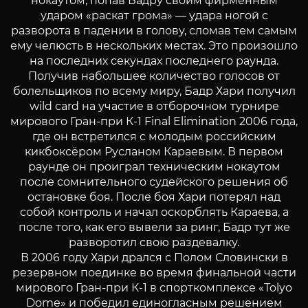
нокаутом, попав Бадру своим фирменным
ударом «раскат грома» — удара ногой с
разворота в падении в голову, сломав тем самым
ему челюсть в нескольких местах. Это произошло
на последних секундах последнего раунда.
Получив набольшее количество голосов от
болельщиков по всему миру, Бадр Хари получил
wild card на участие в отборочном турнире
мирового Гран-при К-1 Final Elimination 2006 года,
где он встретился с молодым российским
кикбоксёром Русланом Караевым. В первом
раунде он проиграл техническим нокаутом
после сомнительного судейского решения об
остановке боя. После боя Хари потерял над
собой контроль и начал оскорблять Караева, а
после того, как его вывели за ринг, Бадр тут же
разворотил свою раздевалку.
В 2006 году Хари дрался с Полом Словински в
резервном поединке во время финальной части
мирового Гран-при К-1 в спорткомплексе «Tolyo
Dome» и победил единогласным решением