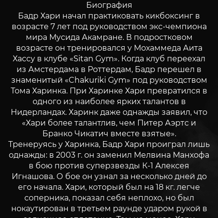
Биография
Бадр Хари начал практиковать кикбоксинг в
возрасте 7 лет под руководством экс-чемпиона
мира Мусида Акамране. В подростковом
возрасте он тренировался у Мохаммеда Аита
Хассу в клубе «Sitan Gym». Когда клуб переехал
из Амстердама в Роттердам, Бадр перешел в
знаменитый «Chakuriki Gym» под руководством
Тома Харинка. При Харинке Хари превратился в
одного из наиболее ярких талантов в
Нидерландах. Харинк даже однажды заявил, что
«Хари более талантлив, чем Питер Аэртс и
Бранко Чикатич вместе взятые».
Тренеруясь у Харинка, Бадр Хари проиграл лишь
однажды: в 2003 г. он заменил Мелвина Манхофа
в бою против суперзвезды К-1 Алексея
Игнашова. О бое он узнал за несколько дней до
его начала. Хари, который был на 18 кг. легче
соперника, показал себя неплохо, но был
нокаутирован в третьем раунде ударом рукой в