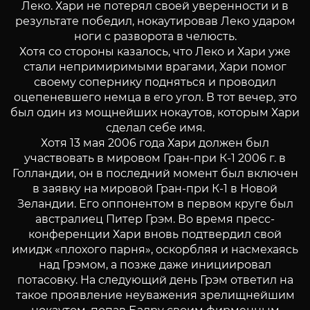
Леко. Хари не потерял своей уверенности и в
результате победил, нокаутировав Леко ударом
ноги с разворота в челюсть.
Хотя со стороны казалось, что Леко и Хари уже
стали непримиримыми врагами, Хари помог
своему сопернику подняться и проводил
оцепеневшего немца в его угол. В тот вечер, это
был один из мощнейших нокаутов, которым Хари
сделал себе имя.
Хотя 13 мая 2006 года Хари должен был
участвовать в мировом Гран-при К-1 2006 г. в
Голландии, он в последний момент был включен
в заявку на мировой Гран-при К-1 в Новой
Зеландии. Его оппонентом в первом круге был
австралиец Питер Грэм. Во время пресс-
конференции Хари вновь подтвердил свой
имидж «плохого парня», оскорбляя и насмехаясь
над Грэмом, а позже даже инициировал
потасовку. На следующий день Грэм ответил на
такое проявление неуважения зрелищнейшим