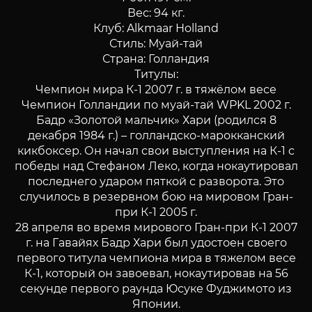
Вес: 94 кг.
Клуб: Alkmaar Holland
Стиль: Муай-тай
Страна: Голландия
Титулы:
Чемпион мира К-1 2007 г. в тяжёлом весе
Чемпион Голландии по муай-тай WPKL 2002 г.
Бадр «Золотой мальчик» Хари (родился 8
декабря 1984 г.) – голландско-марокканский
кикбоксер. Он начал свои выступления на К-1 c
победы над Стефаном Леко, когда нокаутировал
последнего ударом пяткой с разворота. Это
случилось в резервном бою на мировом Гран-
при К-1 2005 г.
28 апреля во время мирового Гран-при К-1 2007
г. на Гавайях Бадр Хари был удостоен своего
первого титула чемпиона мира в тяжелом весе
К-1, который он завоевал, нокаутировав на 56
секунде первого раунда Юсуке Фуджимото из
Японии.