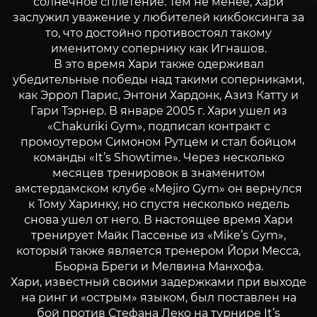
солнечное сплетение. Тем не менее, Хари
заслужил уважение у любителей кикбоксинга за
то, что достойно противостоял такому
именитому сопернику как Игнашов.
В это время Хари также одерживал
убедительные победы над такими соперниками,
как Эррол Парис, Энтони Хардонк, Азиз Катту и
Гари Тэрнер. В январе 2005 г. Хари ушел из
«Chakuriki Gym», подписал контракт с
промоутером Симоном Рутцем и стал бойцом
команды «It’s Showtime». Через несколько
месяцев тренировок в знаменитом
амстердамском клубе «Mejiro Gym» он вернулся
к Тому Харинку, но спустя несколько недель
снова ушел от него. В настоящее время Хари
тренирует Майк Пассенье из «Mike’s Gym»,
который также является тренером Йори Месса,
Бьорна Бреги и Мелвина Манхофа.
Хари, известный своими задержками при выходе
на ринг и «острым» языком, был поставлен на
бой против Стефана Леко на турнире It’s