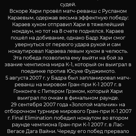
судей.
Вскоре Хари провёл матч-реванш с Русланом
Караевым, одержав весьма эффектную победу:
Караев хуком отправил Хари в тяжелейший
нокдаун, но тот на 8 счете поднялся. Караев
пошёл на добивание, однако Бадр Хари смог
увернуться от первого удара рукой и сам
нокаутировал Караева левым хуком в челюсть.
Эта победа позволила ему выйти на бой за
звание чемпиона мира К-1, который он выиграл в
поединке против Юсуке Фуджимото.
5 августа 2007 г. у Бадра был запланировал матч-
реванш на мировом Гран-при К-1 2007 г. в
Гонконге с Питером Грэмом, который Хари
выиграл по очкам в финальном раунде.
29 сентября 2007 года «Золотой мальчик» на
отборочном турнире мирового Гран-при К-1 2007
г. Final Elimination победил нокаутом во втором
раунде чемпиона Гран-при К-1 2007 г. в Лас-
Вегасе Дага Вайни. Череду его побед прервало