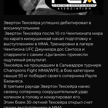
Эвертон Тексейра успешно дебютировал в
восьмиугольнике
Эвертон Тексейра после 10-го Чемпионата мира
по каратэ киокушинкай начал подготовку к
выступлениям в ММА. Тренировки в лагере
Чемпиона UFC Джуниора дос Сантоса и
спарринги с самим «Цыганом» принесли
ощутимый результат.
Тексейра, на прошедшем в Сальвадоре турнире
Champions Fight MMA/WFE, в бою категории
свыше 93 кг победил своего соперника Рауля
Базанеса.
В третьем раунде Эвертон Тексейра нанес
своему сопернику сокрушительный удар
коленом в голову и нокаутировал его.
Этим боем 30-летний Тексейра открыл счет
своим выступлениям в ММА.